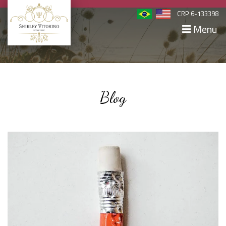
CRP 6-133398
Menu
Blog