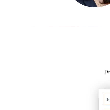
De
No