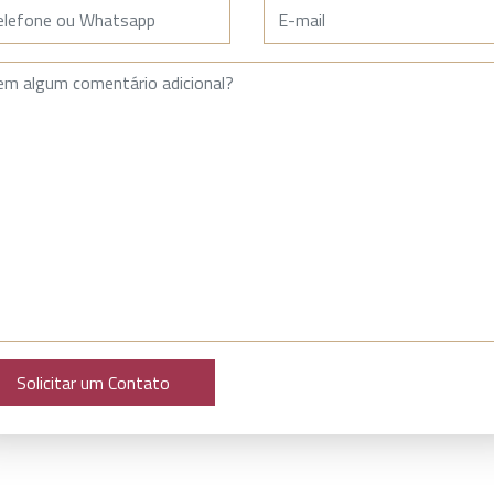
efone
E-mail
nsagem