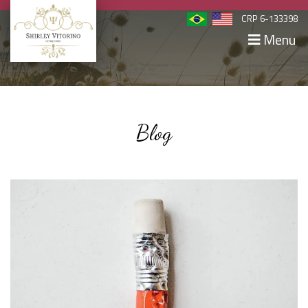
CRP 6-133398
Menu
Blog