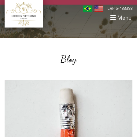
CRP 6-133398
Menu
Blog