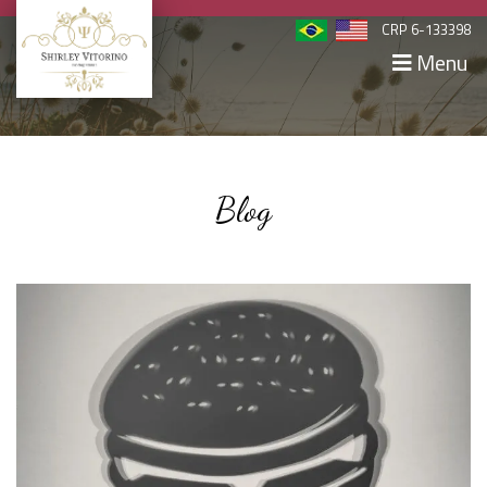
CRP 6-133398
Menu
Blog