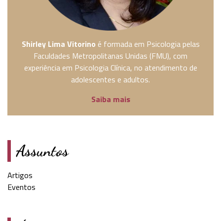
Shirley Lima Vitorino
é formada em Psicologia pelas
Faculdades Metropolitanas Unidas (FMU), com
experiência em Psicologia Clínica, no atendimento de
adolescentes e adultos.
Saiba mais
Assuntos
Artigos
Eventos