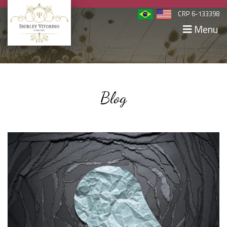
CRP 6-133398
Menu
Blog