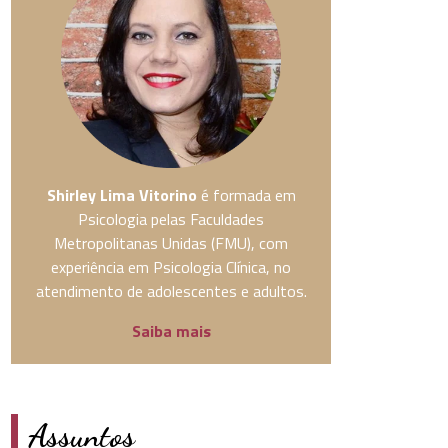
Shirley Lima Vitorino
é formada em
Psicologia pelas Faculdades
Metropolitanas Unidas (FMU), com
experiência em Psicologia Clínica, no
atendimento de adolescentes e adultos.
Saiba mais
Assuntos