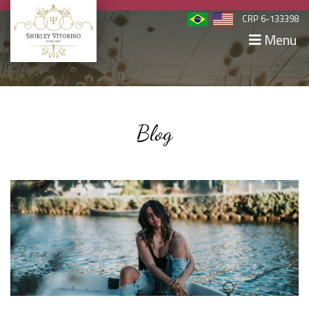
CRP 6-133398
Menu
Blog