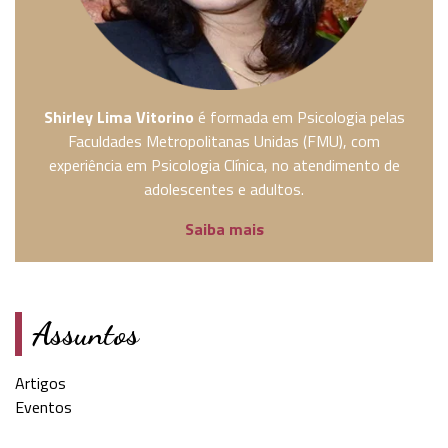
Shirley Lima Vitorino
é formada em Psicologia pelas
Faculdades Metropolitanas Unidas (FMU), com
experiência em Psicologia Clínica, no atendimento de
adolescentes e adultos.
Saiba mais
Assuntos
Artigos
Eventos