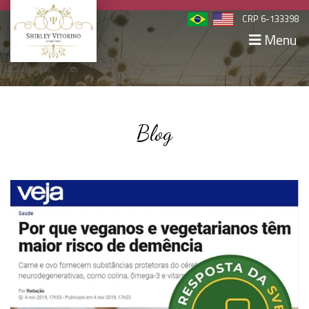
CRP 6-133398
Menu
Blog