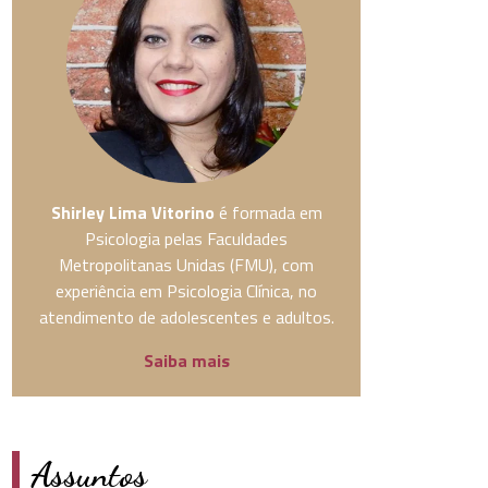
Shirley Lima Vitorino
é formada em
Psicologia pelas Faculdades
Metropolitanas Unidas (FMU), com
experiência em Psicologia Clínica, no
atendimento de adolescentes e adultos.
Saiba mais
Assuntos