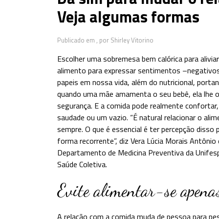
Veja algumas formas
Publicado em ,
por Shirley Vitorino
Escolher uma sobremesa bem calórica para aliviar
alimento para expressar sentimentos –negativo
papeis em nossa vida, além do nutricional, porta
quando uma mãe amamenta o seu bebê, ela lhe ofe
segurança. E a comida pode realmente confortar
saudade ou um vazio. “É natural relacionar o ali
sempre. O que é essencial é ter percepção disso
forma recorrente”, diz Vera Lúcia Morais Antônio d
Departamento de Medicina Preventiva da Unifesp
Saúde Coletiva.
Evite alimentar-se apena
A relação com a comida muda de pessoa para pes