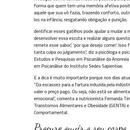
forma que quem tem uma memória afetiva positiv
aquele que sua vó fazia, trazendo conforto, out
los na infância, resgatando obrigação e punição.
dentificar esses gatilhos pode ajudar a mudar a 
desenvolver essa escuta e realizar alguns quest
remete esse sabor’, ‘por que desejo comer’. Isso
tanta culpa ou julgamento”, diz a psicóloga e psi
Estudos e Pesquisas em Psicanálise da Anorex
em Psicanálise do Instituto Sedes Sapientiae.
E a dica é muito importante porque nos dias atu
“Da escassez para a fartura induzida pela indústr
valer o preço pago. Ou seja, não está se aliment
emocional”, comenta a nutricionista Fernanda T
Transtornos Alimentares e Obesidade (GENTA) e 
Comportamental.
Procure ouvir o seu corpo