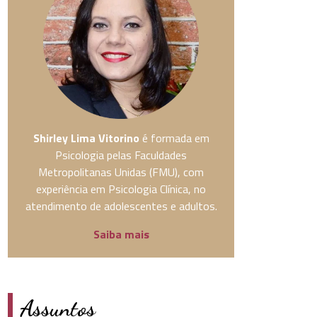
Shirley Lima Vitorino
é formada em
Psicologia pelas Faculdades
Metropolitanas Unidas (FMU), com
experiência em Psicologia Clínica, no
atendimento de adolescentes e adultos.
Saiba mais
Assuntos