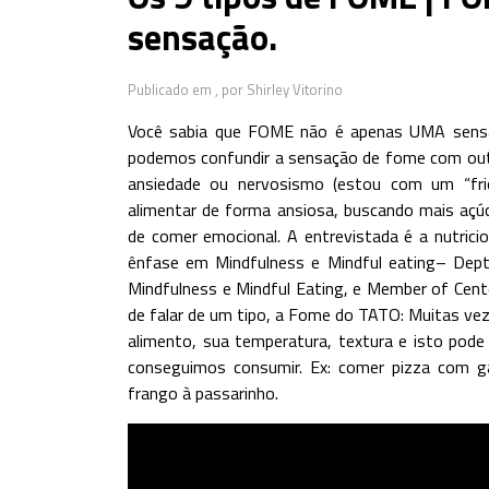
sensação.
Publicado em ,
por Shirley Vitorino
Você sabia que FOME não é apenas UMA sensa
podemos confundir a sensação de fome com ou
ansiedade ou nervosismo (estou com um “fri
alimentar de forma ansiosa, buscando mais açú
de comer emocional. A entrevistada é a nutric
ênfase em Mindfulness e Mindful eating– Dep
Mindfulness e Mindful Eating, e Member of Cen
de falar de um tipo, a Fome do TATO: Muitas ve
alimento, sua temperatura, textura e isto pode 
conseguimos consumir. Ex: comer pizza com
frango à passarinho.