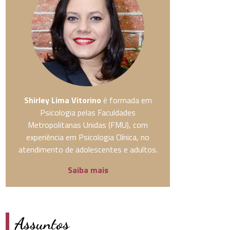
Shirley Lima Vitorino
é formada em
Psicologia pelas Faculdades
Metropolitanas Unidas (FMU), com
experiência em Psicologia Clínica, no
atendimento de adolescentes e adultos.
Saiba mais
Assuntos