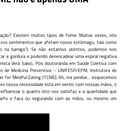
ção? Existem muitos tipos de fome. Muitas vezes, nós
tros sentimentos que afetam nosso estômago, tais como
o na barriga”). Se não estamos atentos, podemos nos
car e gordura e podendo desencadear uma espiral negativa
ionista Vera Salvo, Pós doutoranda em Saúde Coletiva com
to de Medicina Preventiva – UNIFESP/EPM, Instrutora de
ter for Mindful Eating (TCME). Ah, me perdoe… esquecemos
zes nossa necessidade está em sentir, com nossas mãos, o
influenciar o quanto isto nos satisfaz e a quantidade que
 garfo e faca ou segurando com as mãos, ou mesmo um