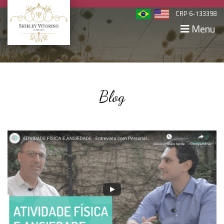
CRP 6-133398
Menu
Blog