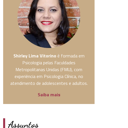
Shirley Lima Vitorino
é formada em
Psicologia pelas Faculdades
Metropolitanas Unidas (FMU), com
experiência em Psicologia Clínica, no
atendimento de adolescentes e adultos.
Saiba mais
Assuntos