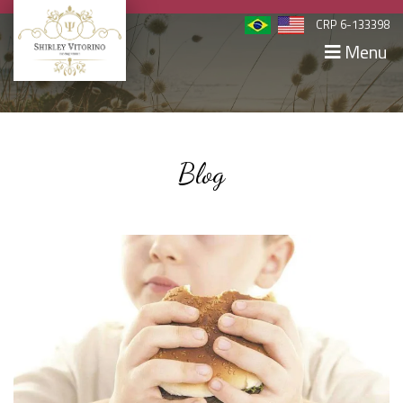
CRP 6-133398
Menu
Blog