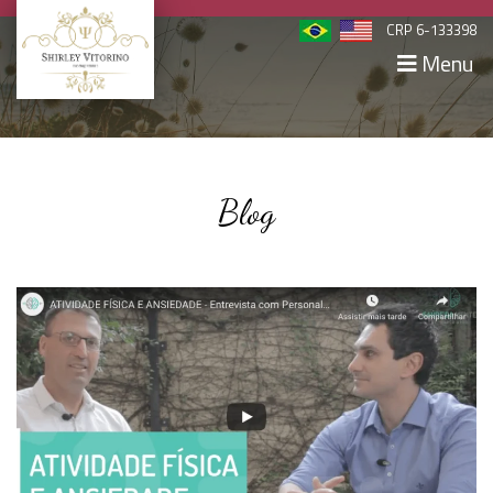
CRP 6-133398
Menu
Blog